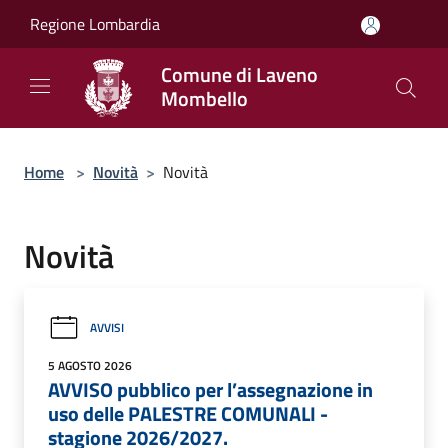
Salta al contenuto principale
Regione Lombardia
Comune di Laveno
Mombello
Home
>
Novità
>
Novità
Novità
AVVISI
5 AGOSTO 2026
AVVISO pubblico per l’assegnazione in
uso delle PALESTRE COMUNALI -
stagione 2026/2027.