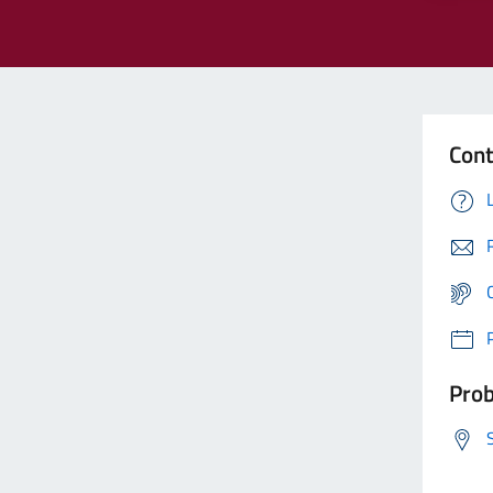
Cont
Prob