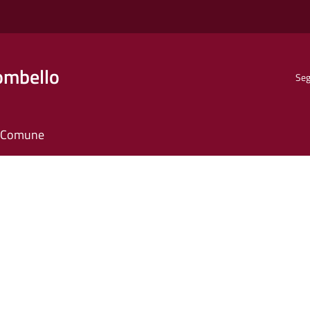
ombello
Seg
il Comune