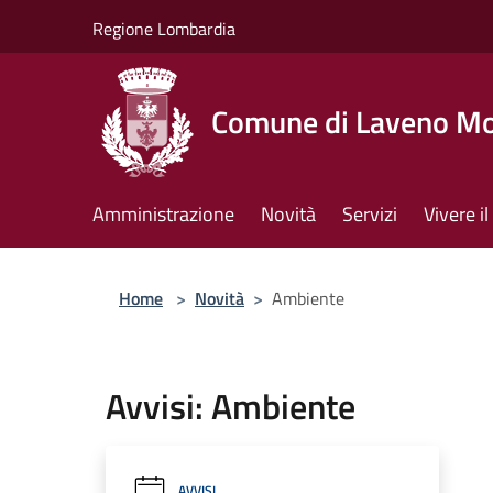
Salta al contenuto principale
Regione Lombardia
Comune di Laveno M
Amministrazione
Novità
Servizi
Vivere 
Home
>
Novità
>
Ambiente
Avvisi: Ambiente
AVVISI