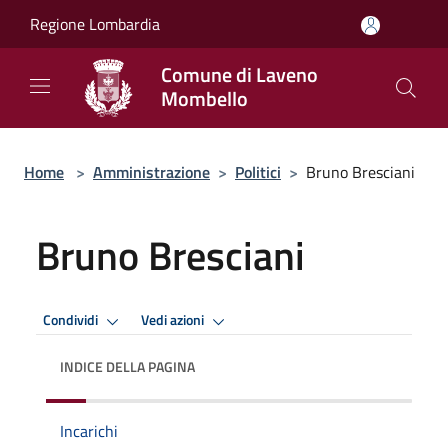
Salta al contenuto principale
Regione Lombardia
Comune di Laveno
Mombello
Home
>
Amministrazione
>
Politici
>
Bruno Bresciani
Bruno Bresciani
Condividi
Vedi azioni
INDICE DELLA PAGINA
Incarichi