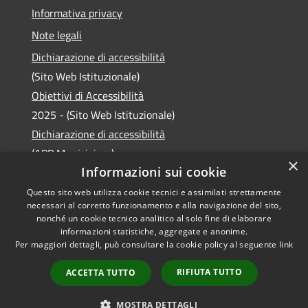
Informativa privacy
Note legali
Dichiarazione di accessibilità
(Sito Web Istituzionale)
Obiettivi di Accessibilità
2025 - (Sito Web Istituzionale)
Dichiarazione di accessibilità
(APP Municipium)
×
Informazioni sui cookie
Questo sito web utilizza cookie tecnici e assimilati strettamente
necessari al corretto funzionamento e alla navigazione del sito,
RSS
Copyright © 2026 • Comune di
nonché un cookie tecnico analitico al solo fine di elaborare
informazioni statistiche, aggregate e anonime.
Accessibilità
Laveno Mombello • Powered
Per maggiori dettagli, può consultare la cookie policy al seguente
link
Privacy
Municipium
Accesso
by
•
Cookie
redazione
RIFIUTA TUTTO
ACCETTA TUTTO
Mappa del sito
Intranet
MOSTRA DETTAGLI