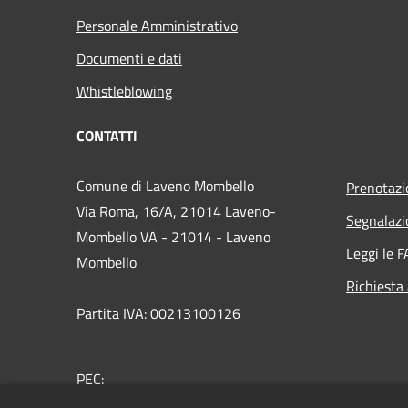
Personale Amministrativo
Documenti e dati
Whistleblowing
CONTATTI
Comune di Laveno Mombello
Prenotaz
Via Roma, 16/A, 21014 Laveno-
Segnalazi
Mombello VA - 21014 - Laveno
Leggi le 
Mombello
Richiesta
Partita IVA: 00213100126
PEC:
protocollo.lavenomombello@cert.saga.it