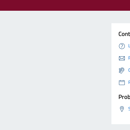
Cont
Prob