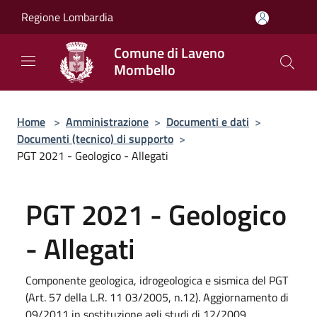
Salta al contenuto principale
Regione Lombardia
Comune di Laveno
Mombello
Home
>
Amministrazione
>
Documenti e dati
>
Documenti (tecnico) di supporto
>
PGT 2021 - Geologico - Allegati
PGT 2021 - Geologico
- Allegati
Componente geologica, idrogeologica e sismica del PGT
(Art. 57 della L.R. 11 03/2005, n.12). Aggiornamento di
09/2011 in sostituzione agli studi di 12/2009.