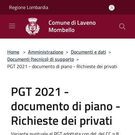
Salta al contenuto principale
Regione Lombardia
Comune di Laveno
Mombello
Home
>
Amministrazione
>
Documenti e dati
>
Documenti (tecnico) di supporto
>
PGT 2021 - documento di piano - Richieste dei privati
PGT 2021 -
documento di piano -
Richieste dei privati
Variante puntuale al PGT adottata con del. del CC n.8